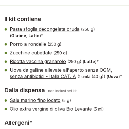
Il kit contiene
Pasta sfoglia decongelata cruda
(250 g)
(
Glutine, Latte
)*
Porro a rondelle
(250 g)
Zucchine cubettate
(250 g)
Ricotta vaccina granarolo
(250 g)
(
Latte
)*
Uova da galline allevate all'aperto senza OGM,
senza antibiotici - Italia CAT. A
(1 unità (40 g))
(
Uova
)*
Dalla dispensa
non inclusi nel kit
Sale marino fino iodato
(5 g)
Olio extra vergine di oliva Bio Levante
(5 ml)
Allergeni*