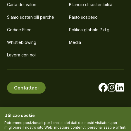
Carta dei valori
Bilancio di sostenibilità
Siamo sostenibili perché
Pasto sospeso
Codice Etico
Politica globale P.d.g.
Whistleblowing
Media
Lavora con noi
Contattaci
Utilizzo cookie
© PlanEat S.r.l. Società Benefit
P.IVA IT11061420961
Potremmo posizionarli per l'analisi dei dati dei nostri visitatori, per
migliorare il nostro sito Web, mostrare contenuti personalizzati e offrirti