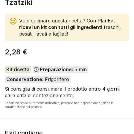
Tzatziki
Vuoi cucinare questa ricetta? Con PlanEat
ricevi un kit con tutti gli ingredienti
freschi,
pesati, lavati e tagliati!
2,28 €
Kit ricetta
Preparazione:
5 min
Conservazione:
Frigorifero
Si consiglia di consumare il prodotto entro 4 giorni
dalla data di confezionamento.
La foto ha scopo puramente indicativo, potrebbe non rispecchiare appieno le
caratteristiche del prodotto.
Il kit contiene