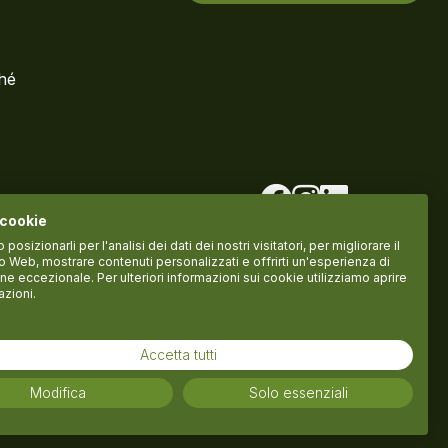
ché
 cookie
osizionarli per l'analisi dei dati dei nostri visitatori, per migliorare il
to Web, mostrare contenuti personalizzati e offrirti un'esperienza di
ne eccezionale. Per ulteriori informazioni sui cookie utilizziamo aprire
azioni.
Accetta tutti
Termini del servizio
Informativa Privacy
Cookie policy
Modifica
Solo essenziali