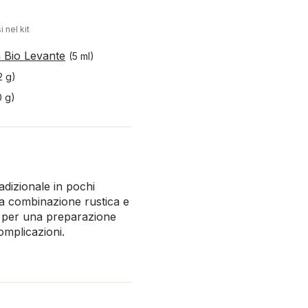
i nel kit
a Bio Levante
(5 ml)
2 g)
0 g)
radizionale in pochi
una combinazione rustica e
i per una preparazione
omplicazioni.