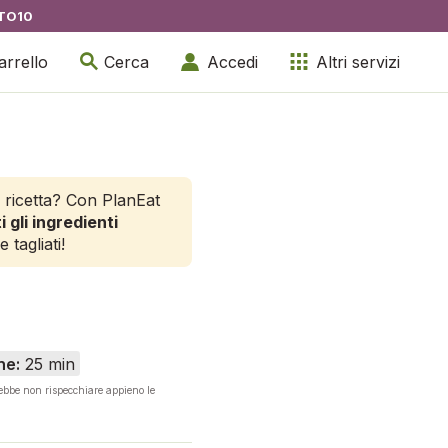
TO10
arrello
Cerca
Accedi
Altri servizi
 ricetta? Con PlanEat
i gli ingredienti
e tagliati!
ne:
25 min
rebbe non rispecchiare appieno le