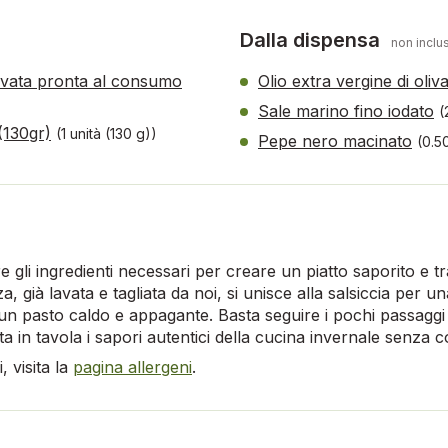
Dalla dispensa
non inclus
 lavata pronta al consumo
Olio extra vergine di oliv
Sale marino fino iodato
(
(130gr)
(1 unità (130 g))
Pepe nero macinato
(0.5
fre gli ingredienti necessari per creare un piatto saporito e t
a, già lavata e tagliata da noi, si unisce alla salsiccia per 
 un pasto caldo e appagante. Basta seguire i pochi passagg
a in tavola i sapori autentici della cucina invernale senza c
 visita la
pagina allergeni
.