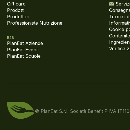
Gift card
Servizi
Prodotti
Consegna
Produttori
Termini d
Professioniste Nutrizione
Informati
Cookie po
Contenito
B2B
Ingredient
PlanEat Aziende
Verifica 
PlanEat Eventi
PlanEat Scuole
© PlanEat S.r.l. Società Benefit
P.IVA IT11