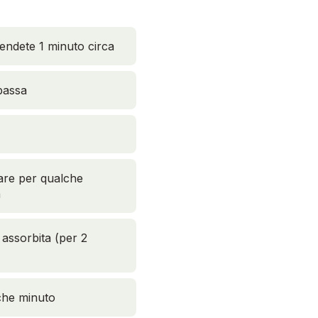
endete 1 minuto circa
bassa
lare per qualche
a
 assorbita (per 2
lche minuto