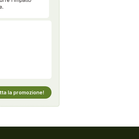
durre l'impatto
e.
tta la promozione!