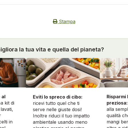
Stampa
gliora la tua vita e quella del pianeta?
 al
Risparmi 
Eviti lo spreco di cibo:
a kit di
preziosa:
ricevi tutto quel che ti
lavati,
alla sempl
serve nelle giuste dosi!
r
qualità ch
Inoltre riduci il tuo impatto
elti in
mangi ben
ambientale usando meno