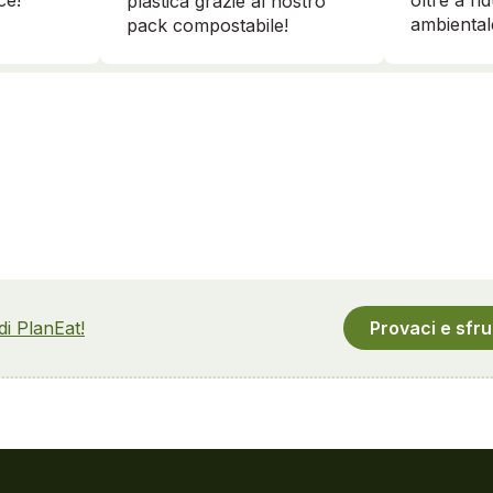
ce!
oltre a ri
plastica grazie al nostro
ambiental
pack compostabile!
 di PlanEat!
Provaci e sfru