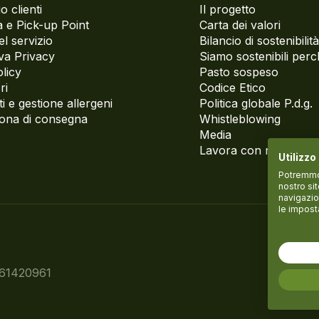
o clienti
Il progetto
 e Pick-up Point
Carta dei valori
el servizio
Bilancio di sostenibilità
va Privacy
Siamo sostenibili per
licy
Pasto sospeso
ri
Codice Etico
i e gestione allergeni
Politica globale P.d.g.
zona di consegna
Whistleblowing
Media
Lavora con noi
Utilizzo
Potremmo p
nostro si
navigazio
le impost
061420961