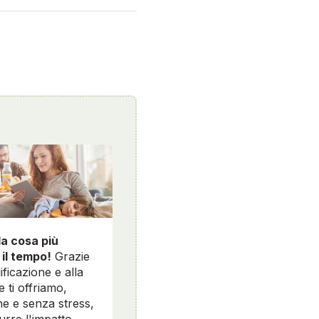
la cosa più
 il tempo!
Grazie
ificazione e alla
e ti offriamo,
e e senza stress,