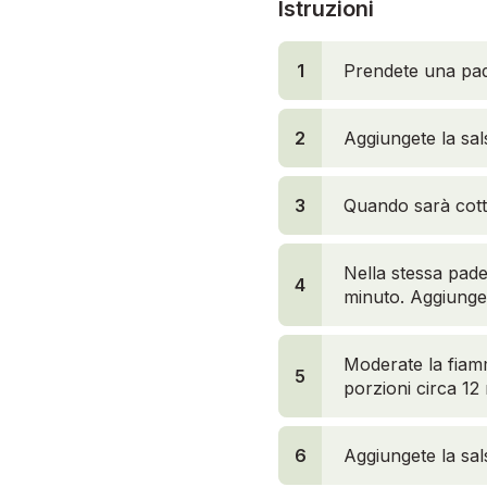
Istruzioni
1
Prendete una pad
2
Aggiungete la sal
3
Quando sarà cotta
Nella stessa pade
4
minuto. Aggiunget
Moderate la fiamm
5
porzioni circa 12 
6
Aggiungete la sal