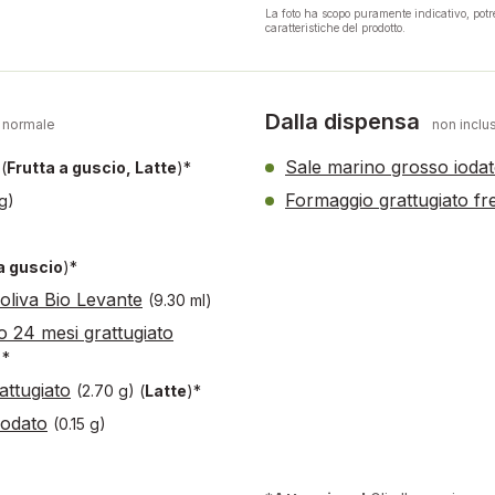
La foto ha scopo puramente indicativo, pot
caratteristiche del prodotto.
Dalla dispensa
 normale
non inclus
Sale marino grosso ioda
)
(
Frutta a guscio, Latte
)*
Formaggio grattugiato fr
g)
a guscio
)*
 oliva Bio Levante
(9.30 ml)
o 24 mesi grattugiato
)*
ttugiato
(2.70 g)
(
Latte
)*
iodato
(0.15 g)