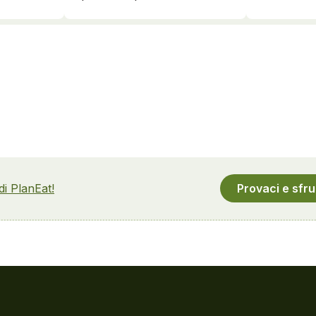
 di PlanEat!
Provaci e sfru