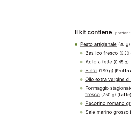
Il kit contiene
porzione
Pesto artigianale
(30 g
Basilico fresco
(6.30 
Aglio a fette
(0.45 g)
Pinoli
(1.80 g)
(
Frutta 
Olio extra vergine di
Formaggio stagionat
fresco
(7.50 g)
(
Latte
Pecorino romano gra
Sale marino grosso 