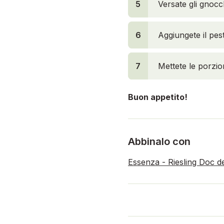
5
Versate gli gnocch
6
Aggiungete il pe
12
7
Mettete le porzion
Buon appetito!
Abbinalo con
Essenza - Riesling Doc d