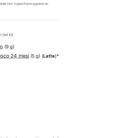
rebbe non rispecchiare appieno le
i nel kit
to
(9 g)
esco 24 mesi
(5 g)
(
Latte
)*