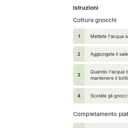
Istruzioni
Cottura gnocchi
1
Mettete l'acqua a
2
Aggiungete il sal
Quando l'acqua b
3
mantenere il boll
4
Scolate gli gnocc
Completamento piat