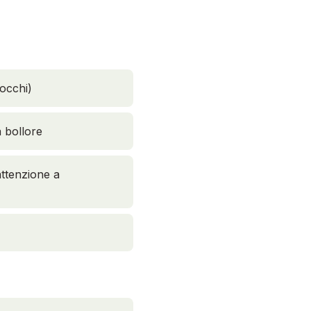
nocchi)
a bollore
ttenzione a