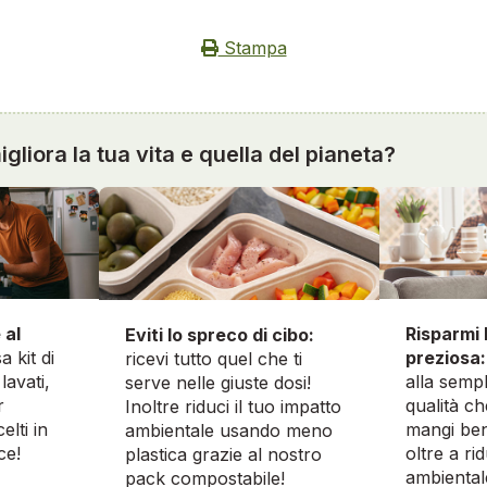
Stampa
gliora la tua vita e quella del pianeta?
 al
Risparmi 
Eviti lo spreco di cibo:
a kit di
preziosa:
ricevi tutto quel che ti
lavati,
alla sempl
serve nelle giuste dosi!
r
qualità ch
Inoltre riduci il tuo impatto
elti in
mangi ben
ambientale usando meno
ce!
oltre a ri
plastica grazie al nostro
ambiental
pack compostabile!