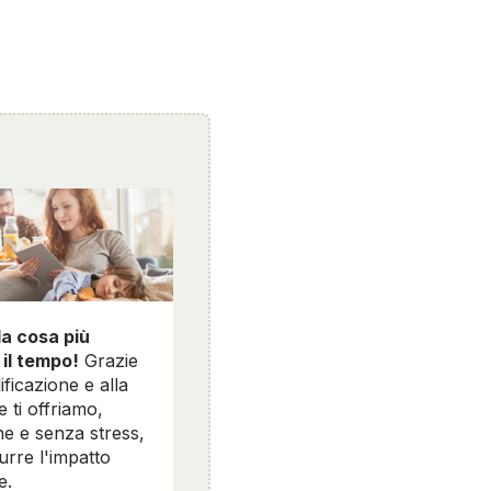
la cosa più
 il tempo!
Grazie
ificazione e alla
e ti offriamo,
e e senza stress,
durre l'impatto
e.