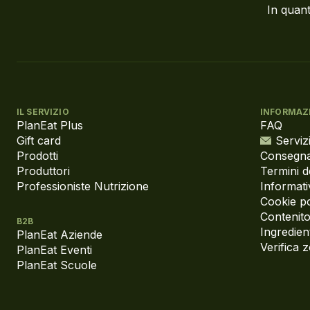
In quant
IL SERVIZIO
INFORMAZ
PlanEat Plus
FAQ
Gift card
Servizi
Prodotti
Consegna
Produttori
Termini d
Professioniste Nutrizione
Informati
Cookie po
Contenito
B2B
Ingredient
PlanEat Aziende
Verifica 
PlanEat Eventi
PlanEat Scuole