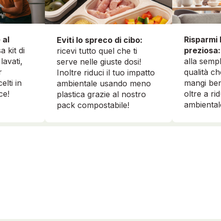
 al
Risparmi 
Eviti lo spreco di cibo:
a kit di
preziosa:
ricevi tutto quel che ti
lavati,
alla sempl
serve nelle giuste dosi!
r
qualità ch
Inoltre riduci il tuo impatto
elti in
mangi ben
ambientale usando meno
ce!
oltre a ri
plastica grazie al nostro
ambiental
pack compostabile!