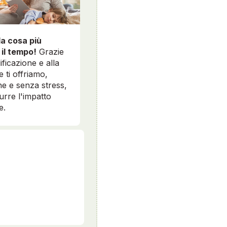
la cosa più
 il tempo!
Grazie
ificazione e alla
e ti offriamo,
e e senza stress,
durre l'impatto
e.