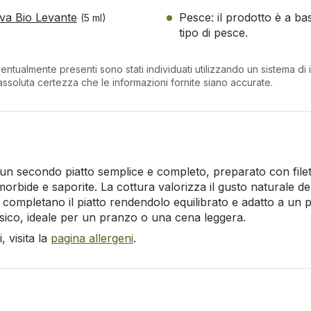
liva Bio Levante
Pesce: il prodotto è a b
(5 ml)
tipo di pesce.
entualmente presenti sono stati individuati utilizzando un sistema di in
ssoluta certezza che le informazioni fornite siano accurate.
un secondo piatto semplice e completo, preparato con filett
e morbide e saporite. La cottura valorizza il gusto naturale
 completano il piatto rendendolo equilibrato e adatto a un p
ssico, ideale per un pranzo o una cena leggera.
 visita la
pagina allergeni
.