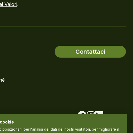
ei Valori
.
Contattaci
ché
 cookie
osizionarli per l'analisi dei dati dei nostri visitatori, per migliorare il