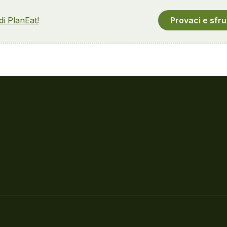
 di PlanEat!
Provaci e sfru