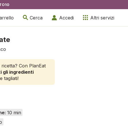
TO10
arrello
Cerca
Accedi
Altri servizi
ate
sco
 ricetta? Con PlanEat
i gli ingredienti
e tagliati!
ne:
10 min
o