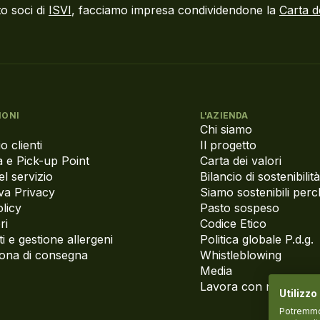
o soci di
ISVI
, facciamo impresa condividendone la
Carta d
IONI
L'AZIENDA
Chi siamo
o clienti
Il progetto
 e Pick-up Point
Carta dei valori
el servizio
Bilancio di sostenibilità
va Privacy
Siamo sostenibili per
licy
Pasto sospeso
ri
Codice Etico
i e gestione allergeni
Politica globale P.d.g.
zona di consegna
Whistleblowing
Media
Lavora con noi
Utilizzo
Potremmo p