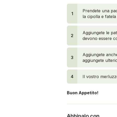
Prendete una pade
1
la cipolla e fatel
Aggiungete le pat
2
devono essere cop
Aggiungete anche 
3
aggiungete ulter
4
Il vostro merluzz
Buon Appetito!
Abbinalo con