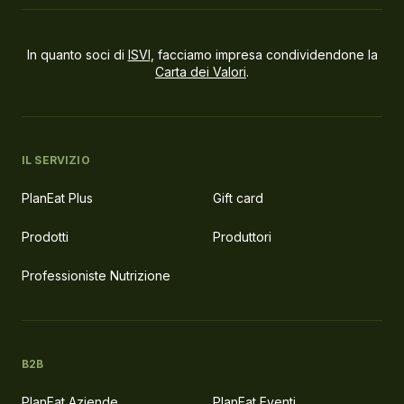
In quanto soci di
ISVI
, facciamo impresa condividendone la
Carta dei Valori
.
IL SERVIZIO
PlanEat Plus
Gift card
Prodotti
Produttori
Professioniste Nutrizione
B2B
PlanEat Aziende
PlanEat Eventi