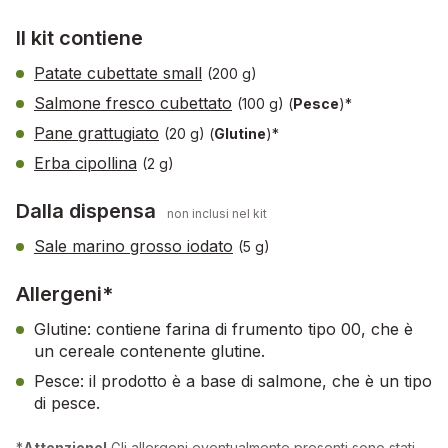
Il kit contiene
Patate cubettate small
(200 g)
Salmone fresco cubettato
(100 g)
(
Pesce
)*
Pane grattugiato
(20 g)
(
Glutine
)*
Erba cipollina
(2 g)
Dalla dispensa
non inclusi nel kit
Sale marino grosso iodato
(5 g)
Allergeni*
Glutine: contiene farina di frumento tipo 00, che è
un cereale contenente glutine.
Pesce: il prodotto è a base di salmone, che è un tipo
di pesce.
*
Attenzione!
Gli allergeni eventualmente presenti sono stati