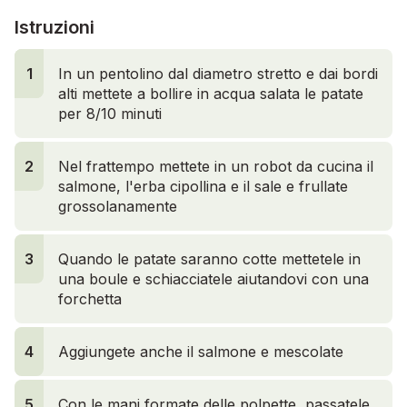
Istruzioni
1
1
In un pentolino dal diametro stretto e dai bordi
alti mettete a bollire in acqua salata le patate
per 8/10 minuti
2
Nel frattempo mettete in un robot da cucina il
salmone, l'erba cipollina e il sale e frullate
grossolanamente
3
Quando le patate saranno cotte mettetele in
una boule e schiacciatele aiutandovi con una
forchetta
4
Aggiungete anche il salmone e mescolate
5
Con le mani formate delle polpette, passatele