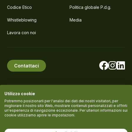
Codice Etico
Politica globale P.d.g.
Whistleblowing
Media
Lavora con noi
Contattaci
Utilizzo cookie
© PlanEat S.r.l. Società Benefit
P.IVA IT11061420961
Potremmo posizionarli per l'analisi dei dati dei nostri visitatori, per
migliorare il nostro sito Web, mostrare contenuti personalizzati e offrirti
un'esperienza di navigazione eccezionale. Per ulteriori informazioni sui
cookie utilizziamo aprire le impostazioni.
Termini del servizio
Informativa Privacy
Cookie policy